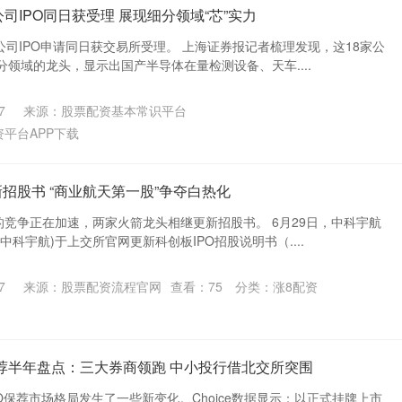
公司IPO同日获受理 展现细分领域“芯”实力
体公司IPO申请同日获交易所受理。 上海证券报记者梳理发现，这18家公
领域的龙头，显示出国产半导体在量检测设备、天车....
7
来源：股票配资基本常识平台
资平台APP下载
招股书 “商业航天第一股”争夺白热化
的竞争正在加速，两家火箭龙头相继更新招股书。 6月29日，中科宇航
中科宇航)于上交所官网更新科创板IPO招股说明书（....
7
来源：股票配资流程官网
查看：
75
分类：
涨8配资
O保荐半年盘点：三大券商领跑 中小投行借北交所突围
IPO保荐市场格局发生了一些新变化。Choice数据显示：以正式挂牌上市