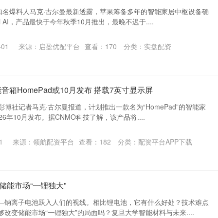
，知名爆料人马克·古尔曼最新透露，苹果筹备多年的智能家居中枢设备确
i AI，产品最快于今年秋季10月推出，最晚不迟于....
01
来源：启盈优配平台
查看：
170
分类：
实盘配资
音箱HomePad或10月发布 搭载7英寸显示屏
彭博社记者马克·古尔曼报道，计划推出一款名为“HomePad”的智能家
6年10月发布。据CNMO科技了解，该产品将....
1
来源：领航配资平台
查看：
182
分类：
配资平台APP下载
变储能市场“一锂独大”
—钠离子电池跃入人们的视线。相比锂电池，它有什么好处？技术难点
改变储能市场“一锂独大”的局面吗？复旦大学智能材料与未来....