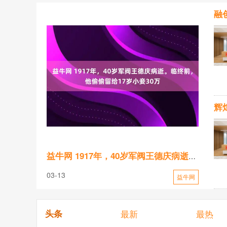
益牛网 1917年，40岁军阀王德庆病逝。临终前，他偷偷留给17岁小妾30万
03-13
益牛网
头条
最新
最热