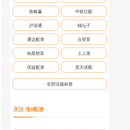
策略赢
中联亿配
泸深通
钱坛子
通达配资
点登富
灿星财富
上上策
优益配资
昊天优配
全部话题标签
关注 涨8配资