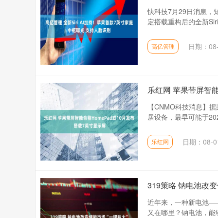
快科技7月29日消息
定搭载重构后的全新Sir
日期：08-
高亿管理
乐红网 苹果带屏智能
【CNMO科技消息】据
居设备，最早可能于202
日期：08-0
乐红网
319策略 钠电池改
近年来，一种新电池—
又在哪里？钠电池，能够