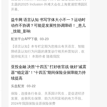
主题的2025 Inclusion·外滩大会在上海黄浦世博园区
开幕。
益牛网 语言认知 书写字体大小不一？运动时
动作不协调？可能是发展性协调障碍！_患儿
_技能_影响
配资平台APP下载
03-23
【语言认知】本专栏定期为您推出有关语言、智能
障碍及认知行为问题的康复诊疗相关科普知识，欢
迎持续关注！ 本期作者 随着我院
亚投金融 决胜“十四五” 打好收官战 做好“减震
器”“稳定器”！“十四五”期间保险业保障能力持
续提高
实盘配资
03-22
保险，连接各行各业、关系国计民生，是促进经济
发展、改善民生保障、助力共同富裕的有力手段。
2024年我国保险业原保险保费