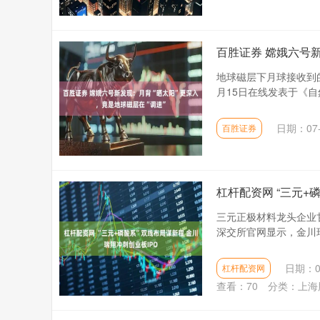
百胜证券 嫦娥六号新
地球磁层下月球接收到
月15日在线发表于《自
日期：07-
百胜证券
杠杆配资网 “三元+
三元正极材料龙头企业甘
深交所官网显示，金川瑞
日期：0
杠杆配资网
查看：
70
分类：
上海