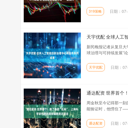
日期：07-
319策略
天宇优配 全球人工
新民晚报记者从复旦大学
球治理与可持续发展”论
日期：07-
天宇优配
通达配资 世界首个
周金秋至今记得那一刻
能验证时，他愣住了——
日期：07-
通达配资