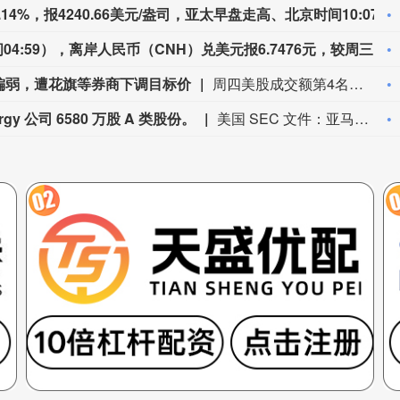
周四（8月6日）纽约尾盘，现货黄金跌0.14%，报4240.66美元/盎司，亚太早盘走高、北京时间10:07达到4304.09美元，之后持续震荡下行。现货白银跌0.83%，报61.5299美元/盎司，日内持续震荡下行，交投于62.9050-60.8750美元。COMEX铜期货跌0.12%，报6.7195美元/磅，欧股早盘显著上扬、17:35达到6.8665美元。
周四（8月6日）纽约尾盘（周五北京时间04:59），离岸人民币（CNH）兑美元报6.7476元，较周三纽约尾盘涨6点，日内整体交投于6.7455-6.7519元区间。
引偏弱，遭花旗等券商下调目标价
周四美股成交额第4名闪迪收跌6.81%，成交239.47亿美元。花旗分析师Asiya Merchant将闪迪目标价从2500美元下调至2100美元，并维持买入评级。同日，杰富瑞将闪迪目标价从3000美元下调至1750美元。此前闪迪披露2026财年第四季度财报显示，公司第四财季业绩超预期强劲，但业绩指引偏弱。分析认为，闪迪股价下跌的关键原因并不在于第四财季业绩本身，而在于闪迪的本财季营收指引低于市场预期，调整后EPS指引区间基本落在市场预期范围。毛利率指引环比大致持平，有见顶迹象。
gy 公司 6580 万股 A 类股份。
美国 SEC 文件：亚马逊披露持有 X‑Energy 公司 6580 万股 A 类股份。