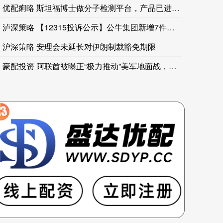
周四（8月6日）纽约尾盘，现货黄金跌0.14%，报4240.66美元/
优配痢略 斯坦福博士做分子检测平台，产品已进入北大、清华
周四（8月6日）纽约尾盘（周五北京时间04:59），离岸人民币（C
泸深策略 【12315投诉公示】公牛集团新增7件投诉公示，涉
沪深策略 安理会未延长对伊朗制裁豁免期限
豪配投资 阿联酋被曝正“极力推动”美军地面战，另外两国也支持