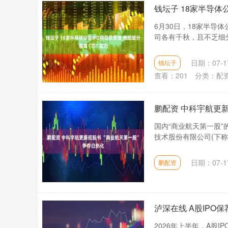
钱坛子 18家半导体
6月30日，18家半导
司各有千秋，且不乏细分
日期：07-1
钱坛子
查看：
201
分类：
配
鹏配资 中科宇航更新
国内“商业航天第一股”
技术股份有限公司(下称
日期：07-1
鹏配资
泸深在线 A股IP
2026年上半年，A股